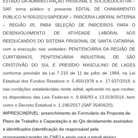
ESTADO DA ADMINISTRAÇÃO PRISIONAL E SOCIOEDUCATIVA –
SAP, torna público o presente EDITAL DE CHAMAMENTO
PÚBLICO N°005/2021/SAP/DEAP – PARCERIA LABORAL INTERNA
– REGIÃO 05, PARA SELEÇÃO DE PARCEIROS PARA O
DESENVOLVIMENTO DE ATIVIDADE LABORAL AOS
REEDUCANDOS DO SISTEMA PRISIONAL DE SANTA CATARINA,
com a execução nas unidades: PENITENCIÁRIA DA REGIÃO DE
CURITIBANOS, PENITENCIÁRIA INDUSTRIAL DE SÃO
CRISTÓVÃO DO SUL E PRESÍDIO MASCULINO DE LAGES
conforme previsão da Lei 7.210 de 11 de julho de 1984, na Lei
Estadual dos Fundos Rotativos n. 5.455/1978 e n. 17.637/2018, e
nas condições estabelecidas neste edital, aplicando no que couber,
os dispositivos das Leis Federais n. 8.666/93 e 13.019/2014, bem
como o Decreto Estadual n. 1.196/2017 (SAP 35404/20).
IMPRESCINDÍVEL: preenchimento do Formulário da Proposta de
Plano de Trabalho e Capacitação e do Qis devidamente assinados
e identificados (identificação do responsável pela
proponente/carimbo do CNPJ e envio para o email abaixo: