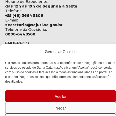
Horário de Expediente:
das 12h às 19h de Segunda a Sexta
Telefone:
+55 (48) 3664 5806
E-mail:
secretaria@sejuri.sc.gov.br
Telefone da Ouvidoria:
0800-6448500
ENDEREÇO
SEJURI - Secretaria de Estado de Justiça e Reintegração
Gerenciar Cookies
Social
Rua Fúlvio Aducci, 1214 - Loja 06
Utilizamos cookies para aprimorar sua experiência de navegação no portal de
Bairro:
serviços do estado de Santa Catarina. Ao clicar em “Aceitar”, você concorda
Estreito - Florianópolis - SC
com o uso de cookies e terá acesso a todas as funcionalidades do portal. Ao
CEP:
clicar em "Negar" os cookies que não forem estritamente necessários serão
88075-000
desativados.
Política de privacidade
Aceitar
Copyright © 2023 Todos os Direitos Reservados SC - Governo de
Negar
Santa Catarina |
Desenvolvedor: CIASC