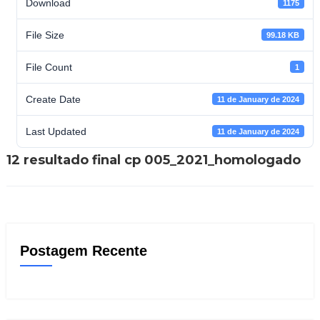
Download
1175
File Size
99.18 KB
File Count
1
Create Date
11 de January de 2024
Last Updated
11 de January de 2024
12 resultado final cp 005_2021_homologado
Postagem Recente