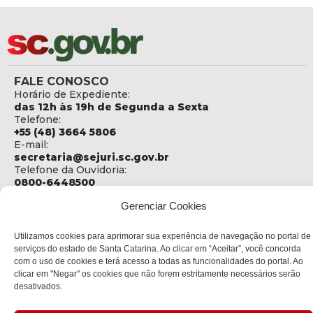
FALE CONOSCO
Horário de Expediente:
das 12h às 19h de Segunda a Sexta
Telefone:
+55 (48) 3664 5806
E-mail:
secretaria@sejuri.sc.gov.br
Telefone da Ouvidoria:
0800-6448500
Gerenciar Cookies
ENDEREÇO
SEJURI - Secretaria de Estado de Justiça e Reintegração
Social
Utilizamos cookies para aprimorar sua experiência de navegação no portal de
serviços do estado de Santa Catarina. Ao clicar em “Aceitar”, você concorda
Rua Fúlvio Aducci, 1214 - Loja 06
com o uso de cookies e terá acesso a todas as funcionalidades do portal. Ao
Bairro:
clicar em "Negar" os cookies que não forem estritamente necessários serão
Estreito - Florianópolis - SC
desativados.
CEP:
88075-000