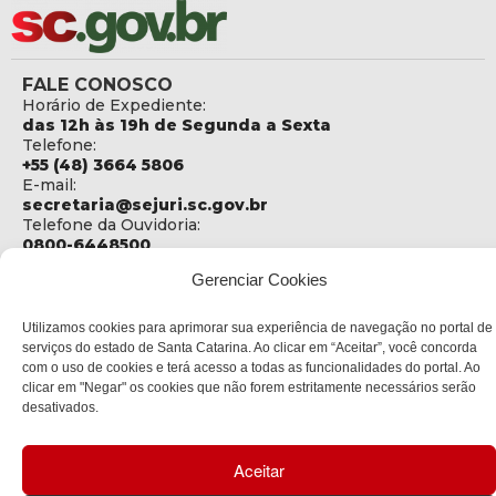
FALE CONOSCO
Horário de Expediente:
das 12h às 19h de Segunda a Sexta
Telefone:
+55 (48) 3664 5806
E-mail:
secretaria@sejuri.sc.gov.br
Telefone da Ouvidoria:
0800-6448500
Gerenciar Cookies
ENDEREÇO
SEJURI - Secretaria de Estado de Justiça e Reintegração
Social
Utilizamos cookies para aprimorar sua experiência de navegação no portal de
serviços do estado de Santa Catarina. Ao clicar em “Aceitar”, você concorda
Rua Fúlvio Aducci, 1214 - Loja 06
com o uso de cookies e terá acesso a todas as funcionalidades do portal. Ao
Bairro:
clicar em "Negar" os cookies que não forem estritamente necessários serão
Estreito - Florianópolis - SC
desativados.
CEP:
88075-000
Aceitar
Política de privacidade