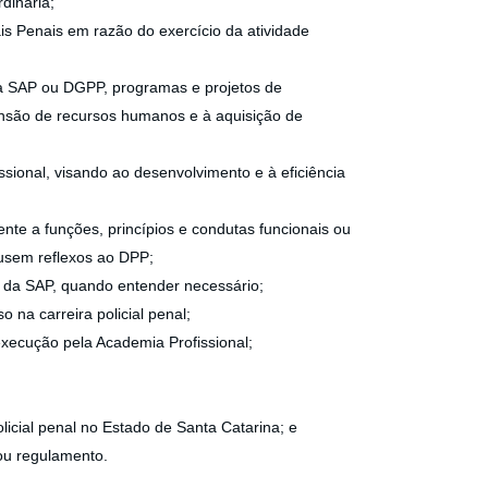
dinária;
ais Penais em razão do exercício da atividade
pela SAP ou DGPP, programas e projetos de
pansão de recursos humanos e à aquisição de
sional, visando ao desenvolvimento e à eficiência
ente a funções, princípios e condutas funcionais ou
ausem reflexos ao DPP;
l da SAP, quando entender necessário;
o na carreira policial penal;
 execução pela Academia Profissional;
policial penal no Estado de Santa Catarina; e
 ou regulamento.