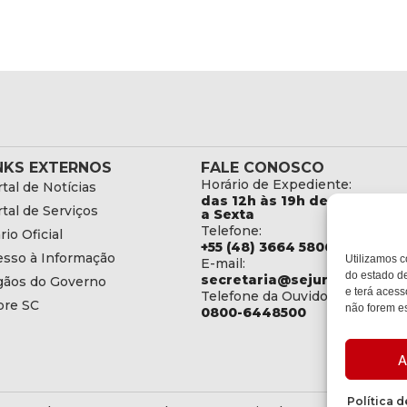
NKS EXTERNOS
FALE CONOSCO
Horário de Expediente:
tal de Notícias
das 12h às 19h de Segunda
tal de Serviços
a Sexta
Telefone:
rio Oficial
+55 (48) 3664 5806
esso à Informação
Utilizamos c
E-mail:
do estado de
secretaria@sejuri.sc.gov.br
gãos do Governo
e terá acess
Telefone da Ouvidoria:
bre SC
não forem es
0800-6448500
A
Política 