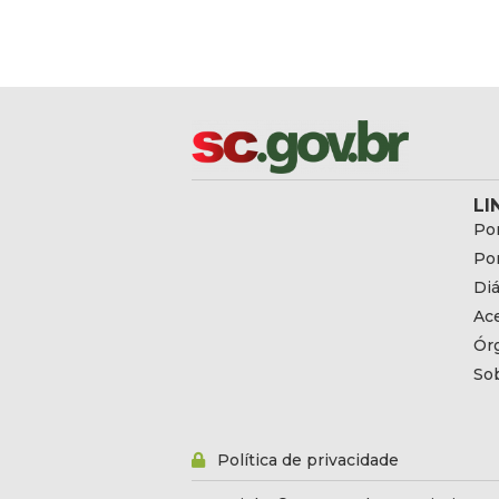
LI
Por
Por
Diá
Ac
Ór
So
Política de privacidade