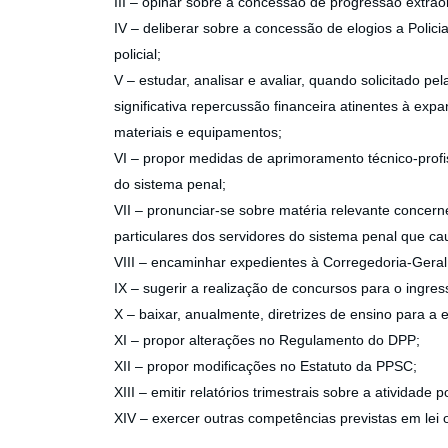
III – opinar sobre a concessão de progressão extraor
IV – deliberar sobre a concessão de elogios a Polici
policial;
V – estudar, analisar e avaliar, quando solicitado 
significativa repercussão financeira atinentes à ex
materiais e equipamentos;
VI – propor medidas de aprimoramento técnico-profis
do sistema penal;
VII – pronunciar-se sobre matéria relevante concern
particulares dos servidores do sistema penal que c
VIII – encaminhar expedientes à Corregedoria-Gera
IX – sugerir a realização de concursos para o ingress
X – baixar, anualmente, diretrizes de ensino para a
XI – propor alterações no Regulamento do DPP;
XII – propor modificações no Estatuto da PPSC;
XIII – emitir relatórios trimestrais sobre a atividade 
XIV – exercer outras competências previstas em lei