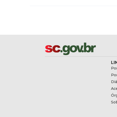
LI
Por
Por
Diá
Ac
Ór
So