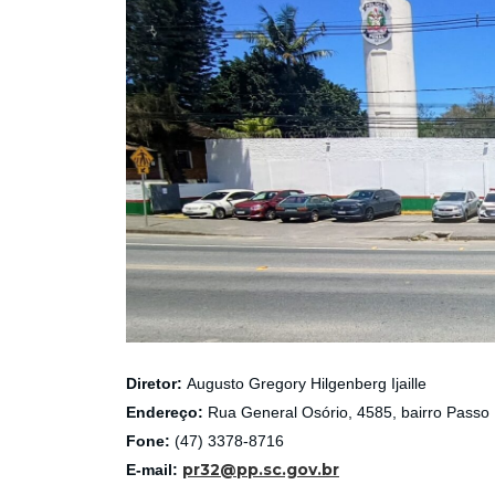
Diretor:
Augusto Gregory Hilgenberg Ijaille
Endereço:
Rua General Osório, 4585, bairro Pass
Fone:
(47) 3378-8716
pr32@pp.sc.gov.br
E-mail: