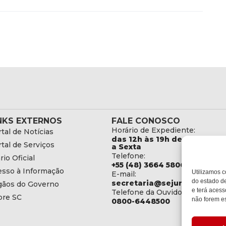
NKS EXTERNOS
FALE CONOSCO
Horário de Expediente:
tal de Notícias
das 12h às 19h de Segunda
tal de Serviços
a Sexta
Telefone:
rio Oficial
+55 (48) 3664 5806
esso à Informação
Utilizamos c
E-mail:
do estado de
secretaria@sejuri.sc.gov.br
gãos do Governo
e terá acess
Telefone da Ouvidoria:
bre SC
não forem es
0800-6448500