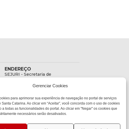
ENDEREÇO
SEJURI - Secretaria de
Estado de Justiça e
Gerenciar Cookies
Reintegração Social
Rua Fúlvio Aducci, 1214 -
ookies para aprimorar sua experiência de navegação no portal de serviços
Loja 06
 Santa Catarina. Ao clicar em “Aceitar”, você concorda com o uso de cookies
Bairro:
o a todas as funcionalidades do portal. Ao clicar em "Negar" os cookies que
Estreito - Florianópolis -
tritamente necessários serão desativados.
SC
CEP:
88075-000