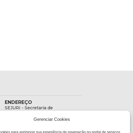
ENDEREÇO
SEJURI - Secretaria de
Estado de Justiça e
Gerenciar Cookies
Reintegração Social
Rua Fúlvio Aducci, 1214 -
ookies para aprimorar sua experiência de navegação no portal de serviços