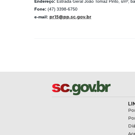
Endereço:
Estrada Geral João Tomaz Pinto, s/nº, b
Fone:
(47) 3398-6750
pr15@pp.sc.gov.br
e-mail:
LI
Por
Por
Diá
Ac