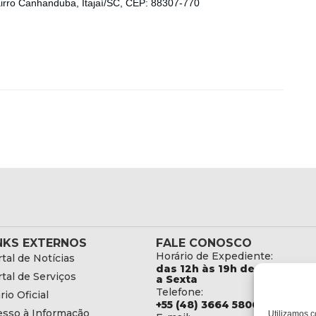
airro Canhanduba, Itajaí/SC, CEP: 88307-770
NKS EXTERNOS
FALE CONOSCO
Horário de Expediente:
tal de Notícias
das 12h às 19h de Segunda
tal de Serviços
a Sexta
Telefone:
rio Oficial
+55 (48) 3664 5806
esso à Informação
Utilizamos c