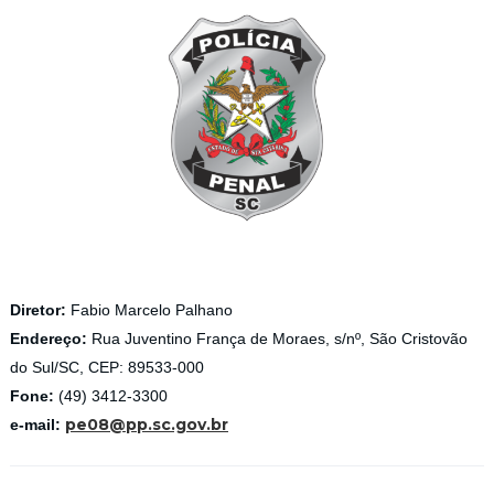
Diretor:
Fabio Marcelo Palhano
Endereço:
Rua Juventino França de Moraes, s/nº, São Cristovão
do Sul/SC, CEP: 89533-000
Fone:
(49) 3412-3300
pe08@pp.sc.gov.br
e-mail: