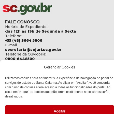
FALE CONOSCO
Horário de Expediente:
das 12h às 19h de Segunda a Sexta
Telefone:
+55 (48) 3664 5806
E-mail:
secretaria@sejuri.sc.gov.br
Telefone da Ouvidoria:
0800-6448500
Gerenciar Cookies
ENDEREÇO
SEJURI - Secretaria de Estado de Justiça e Reintegração
Social
Utilizamos cookies para aprimorar sua experiência de navegação no portal de
serviços do estado de Santa Catarina. Ao clicar em “Aceitar”, você concorda
Rua Fúlvio Aducci, 1214 - Loja 06
com o uso de cookies e terá acesso a todas as funcionalidades do portal. Ao
Bairro:
clicar em "Negar" os cookies que não forem estritamente necessários serão
Estreito - Florianópolis - SC
desativados.
CEP:
88075-000
Aceitar