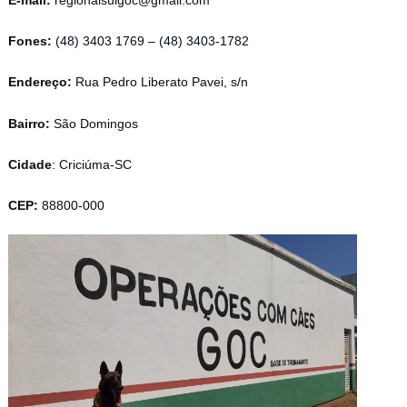
E-mail:
regionalsulgoc@gmail.com
Fones:
(48) 3403 1769 – (48) 3403-1782
Endereço:
Rua Pedro Liberato Pavei, s/n
Bairro:
São Domingos
Cidade
: Criciúma-SC
CEP:
88800-000