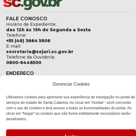
FALE CONOSCO
Horário de Expediente:
das 12h às 19h de Segunda a Sexta
Telefone:
+55 (48) 3664 5806
E-mail:
secretaria@sejuri.sc.gov.br
Telefone da Ouvidoria:
0800-6448500
ENDEREÇO
SEJURI - Secretaria de Estado de Justiça e Reintegração
Gerenciar Cookies
Social
Rua Fúlvio Aducci, 1214 - Loja 06
Utilizamos cookies para aprimorar sua experiência de navegação no portal de
Bairro:
serviços do estado de Santa Catarina. Ao clicar em “Aceitar”, você concorda
Estreito - Florianópolis - SC
com o uso de cookies e terá acesso a todas as funcionalidades do portal. Ao
CEP:
clicar em "Negar" os cookies que não forem estritamente necessários serão
88075-000
desativados.
Política de privacidade