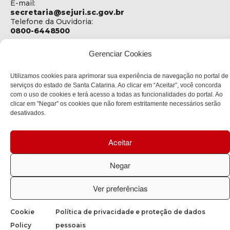
E-mail:
secretaria@sejuri.sc.gov.br
Telefone da Ouvidoria:
0800-6448500
ENDEREÇO
Gerenciar Cookies
SEJURI - Secretaria de Estado de Justiça e Reintegração
Social
Utilizamos cookies para aprimorar sua experiência de navegação no portal de
Rua Fúlvio Aducci, 1214 - Loja 06
serviços do estado de Santa Catarina. Ao clicar em “Aceitar”, você concorda
Bairro:
com o uso de cookies e terá acesso a todas as funcionalidades do portal. Ao
Estreito - Florianópolis - SC
clicar em "Negar" os cookies que não forem estritamente necessários serão
CEP:
desativados.
88075-000
Aceitar
Política de privacidade
Negar
Copyright © 2023 Todos os Direitos Reservados SC - Governo de
Santa Catarina |
Desenvolvedor: CIASC
Ver preferências
Cookie
Política de privacidade e proteção de dados
Policy
pessoais