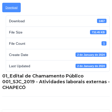
Download
Download
1467
File Size
732.45 KB
File Count
1
Create Date
2 de January de 2024
Last Updated
2 de January de 2024
01_Edital de Chamamento Público
001_SJC_2019 - Atividades laborais externas -
CHAPECÓ