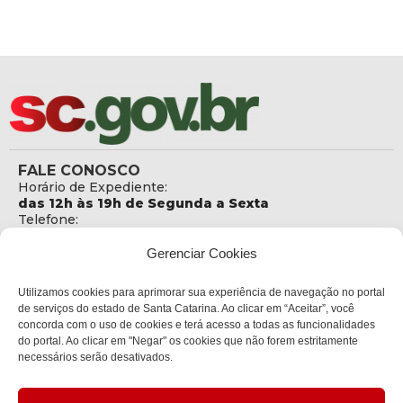
FALE CONOSCO
Horário de Expediente:
das 12h às 19h de Segunda a Sexta
Telefone:
+55 (48) 3664 5806
E-mail:
Gerenciar Cookies
secretaria@sejuri.sc.gov.br
Telefone da Ouvidoria:
Utilizamos cookies para aprimorar sua experiência de navegação no portal
0800-6448500
de serviços do estado de Santa Catarina. Ao clicar em “Aceitar”, você
concorda com o uso de cookies e terá acesso a todas as funcionalidades
ENDEREÇO
do portal. Ao clicar em "Negar" os cookies que não forem estritamente
SEJURI - Secretaria de Estado de Justiça e Reintegração
necessários serão desativados.
Social
Rua Fúlvio Aducci, 1214 - Loja 06