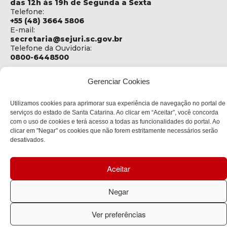
das 12h às 19h de Segunda a Sexta
Telefone:
+55 (48) 3664 5806
E-mail:
secretaria@sejuri.sc.gov.br
Telefone da Ouvidoria:
0800-6448500
ENDEREÇO
Gerenciar Cookies
SEJURI - Secretaria de Estado de Justiça e Reintegração
Social
Utilizamos cookies para aprimorar sua experiência de navegação no portal de
Rua Fúlvio Aducci, 1214 - Loja 06
serviços do estado de Santa Catarina. Ao clicar em “Aceitar”, você concorda
Bairro:
com o uso de cookies e terá acesso a todas as funcionalidades do portal. Ao
Estreito - Florianópolis - SC
clicar em "Negar" os cookies que não forem estritamente necessários serão
CEP:
desativados.
88075-000
Aceitar
Política de privacidade
Negar
Copyright © 2023 Todos os Direitos Reservados SC - Governo de
Santa Catarina |
Desenvolvedor: CIASC
Ver preferências