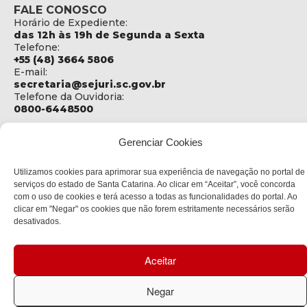
FALE CONOSCO
Horário de Expediente:
das 12h às 19h de Segunda a Sexta
Telefone:
+55 (48) 3664 5806
E-mail:
secretaria@sejuri.sc.gov.br
Telefone da Ouvidoria:
0800-6448500
ENDEREÇO
Gerenciar Cookies
SEJURI - Secretaria de Estado de Justiça e Reintegração
Social
Utilizamos cookies para aprimorar sua experiência de navegação no portal de
Rua Fúlvio Aducci, 1214 - Loja 06
serviços do estado de Santa Catarina. Ao clicar em “Aceitar”, você concorda
Bairro:
com o uso de cookies e terá acesso a todas as funcionalidades do portal. Ao
Estreito - Florianópolis - SC
clicar em "Negar" os cookies que não forem estritamente necessários serão
CEP:
desativados.
88075-000
Aceitar
Política de privacidade
Negar
Copyright © 2023 Todos os Direitos Reservados SC - Governo de