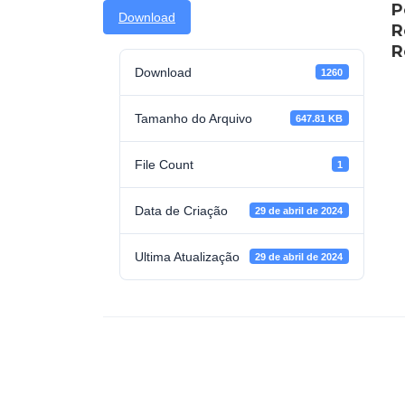
P
Download
R
R
Download
1260
Tamanho do Arquivo
647.81 KB
File Count
1
Data de Criação
29 de abril de 2024
Ultima Atualização
29 de abril de 2024