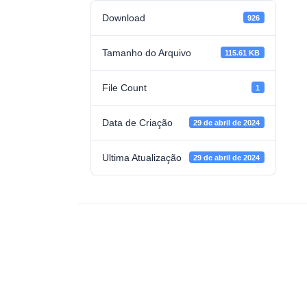
Download
926
Tamanho do Arquivo
115.61 KB
File Count
1
Data de Criação
29 de abril de 2024
Ultima Atualização
29 de abril de 2024