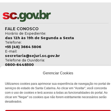
FALE CONOSCO
Horário de Expediente:
das 12h às 19h de Segunda a Sexta
Telefone:
+55 (48) 3664 5806
E-mail:
secretaria@sejuri.sc.gov.br
Telefone da Ouvidoria:
0800-6448500
Gerenciar Cookies
ENDEREÇO
SEJURI - Secretaria de Estado de Justiça e Reintegração
Social
Utilizamos cookies para aprimorar sua experiência de navegação no portal de
serviços do estado de Santa Catarina. Ao clicar em “Aceitar”, você concorda
Rua Fúlvio Aducci, 1214 - Loja 06
com o uso de cookies e terá acesso a todas as funcionalidades do portal. Ao
Bairro:
clicar em "Negar" os cookies que não forem estritamente necessários serão
Estreito - Florianópolis - SC
desativados.
CEP:
88075-000