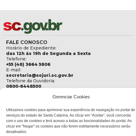
FALE CONOSCO
Horário de Expediente:
das 12h às 19h de Segunda a Sexta
Telefone:
+55 (48) 3664 5806
E-mail:
secretaria@sejuri.sc.gov.br
Telefone da Ouvidoria:
0800-6448500
ENDEREÇO
Gerenciar Cookies
SEJURI - Secretaria de Estado de Justiça e Reintegração
Social
Utilizamos cookies para aprimorar sua experiência de navegação no portal de
serviços do estado de Santa Catarina. Ao clicar em “Aceitar”, você concorda
Rua Fúlvio Aducci, 1214 - Loja 06
com o uso de cookies e terá acesso a todas as funcionalidades do portal. Ao
Bairro:
clicar em "Negar" os cookies que não forem estritamente necessários serão
Estreito - Florianópolis - SC
desativados.
CEP: