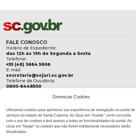
FALE CONOSCO
Horário de Expediente:
das 12h às 19h de Segunda a Sexta
Telefone:
+55 (48) 3664 5806
E-mail:
secretaria@sejuri.sc.gov.br
Telefone da Ouvidoria:
0800-6448500
ENDEREÇO
Gerenciar Cookies
SEJURI - Secretaria de Estado de Justiça e Reintegração
Social
Utilizamos cookies para aprimorar sua experiência de navegação no portal de
serviços do estado de Santa Catarina. Ao clicar em “Aceitar”, você concorda
Rua Fúlvio Aducci, 1214 - Loja 06
com o uso de cookies e terá acesso a todas as funcionalidades do portal. Ao
Bairro:
clicar em "Negar" os cookies que não forem estritamente necessários serão
Estreito - Florianópolis - SC
desativados.
CEP: