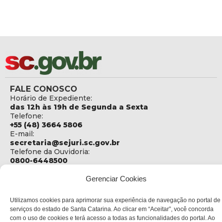
FALE CONOSCO
Horário de Expediente:
das 12h às 19h de Segunda a Sexta
Telefone:
+55 (48) 3664 5806
E-mail:
secretaria@sejuri.sc.gov.br
Telefone da Ouvidoria:
0800-6448500
ENDEREÇO
Gerenciar Cookies
SEJURI - Secretaria de Estado de Justiça e Reintegração
Social
Utilizamos cookies para aprimorar sua experiência de navegação no portal de
serviços do estado de Santa Catarina. Ao clicar em “Aceitar”, você concorda
Rua Fúlvio Aducci, 1214 - Loja 06
com o uso de cookies e terá acesso a todas as funcionalidades do portal. Ao