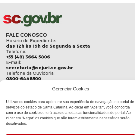
FALE CONOSCO
Horário de Expediente:
das 12h às 19h de Segunda a Sexta
Telefone:
+55 (48) 3664 5806
E-mail:
secretaria@sejuri.sc.gov.br
Telefone da Ouvidoria:
0800-6448500
Gerenciar Cookies
ENDEREÇO
SEJURI - Secretaria de Estado de Justiça e Reintegração
Social
Utilizamos cookies para aprimorar sua experiência de navegação no portal de
serviços do estado de Santa Catarina. Ao clicar em “Aceitar”, você concorda
Rua Fúlvio Aducci, 1214 - Loja 06
com o uso de cookies e terá acesso a todas as funcionalidades do portal. Ao
Bairro:
clicar em "Negar" os cookies que não forem estritamente necessários serão
Estreito - Florianópolis - SC
desativados.
CEP:
88075-000