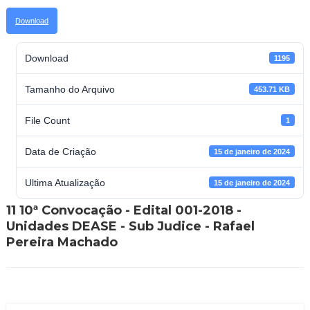
Download
Download
1195
Tamanho do Arquivo
453.71 KB
File Count
1
Data de Criação
15 de janeiro de 2024
Ultima Atualização
15 de janeiro de 2024
11 10ª Convocação - Edital 001-2018 -
Unidades DEASE - Sub Judice - Rafael
Pereira Machado