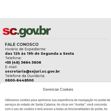
FALE CONOSCO
Horário de Expediente:
das 12h às 19h de Segunda a Sexta
Telefone:
+55 (48) 3664 5806
E-mail:
secretaria@sejuri.sc.gov.br
Telefone da Ouvidoria:
0800-6448500
ENDEREÇO
Gerenciar Cookies
SEJURI - Secretaria de Estado de Justiça e Reintegração
Social
Utilizamos cookies para aprimorar sua experiência de navegação no portal de
serviços do estado de Santa Catarina. Ao clicar em “Aceitar”, você concorda
Rua Fúlvio Aducci, 1214 - Loja 06
com o uso de cookies e terá acesso a todas as funcionalidades do portal. Ao