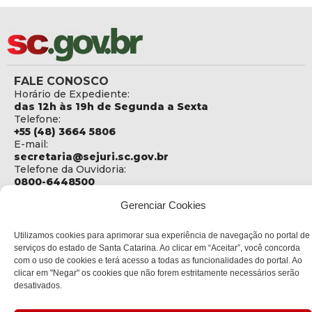
FALE CONOSCO
Horário de Expediente:
das 12h às 19h de Segunda a Sexta
Telefone:
+55 (48) 3664 5806
E-mail:
secretaria@sejuri.sc.gov.br
Telefone da Ouvidoria:
0800-6448500
Gerenciar Cookies
ENDEREÇO
SEJURI - Secretaria de Estado de Justiça e Reintegração
Social
Utilizamos cookies para aprimorar sua experiência de navegação no portal de
serviços do estado de Santa Catarina. Ao clicar em “Aceitar”, você concorda
Rua Fúlvio Aducci, 1214 - Loja 06
com o uso de cookies e terá acesso a todas as funcionalidades do portal. Ao
Bairro:
clicar em "Negar" os cookies que não forem estritamente necessários serão
Estreito - Florianópolis - SC
desativados.
CEP:
88075-000