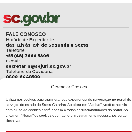
FALE CONOSCO
Horário de Expediente:
das 12h às 19h de Segunda a Sexta
Telefone:
+55 (48) 3664 5806
E-mail:
secretaria@sejuri.sc.gov.br
Telefone da Ouvidoria:
0800-6448500
Gerenciar Cookies
ENDEREÇO
SEJURI - Secretaria de Estado de Justiça e Reintegração
Social
Utilizamos cookies para aprimorar sua experiência de navegação no portal de
serviços do estado de Santa Catarina. Ao clicar em “Aceitar”, você concorda
Rua Fúlvio Aducci, 1214 - Loja 06
com o uso de cookies e terá acesso a todas as funcionalidades do portal. Ao
Bairro:
clicar em "Negar" os cookies que não forem estritamente necessários serão
Estreito - Florianópolis - SC
desativados.
CEP:
88075-000