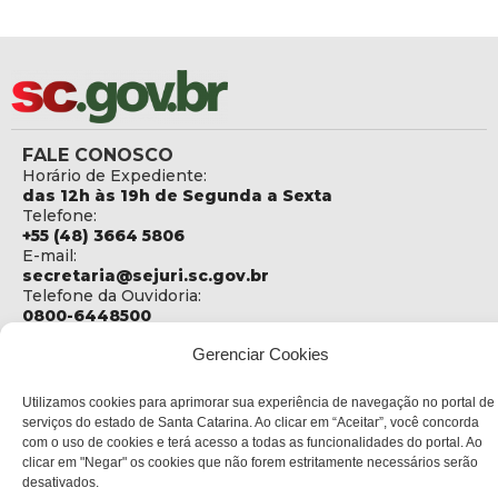
FALE CONOSCO
Horário de Expediente:
das 12h às 19h de Segunda a Sexta
Telefone:
+55 (48) 3664 5806
E-mail:
secretaria@sejuri.sc.gov.br
Telefone da Ouvidoria:
0800-6448500
ENDEREÇO
Gerenciar Cookies
SEJURI - Secretaria de Estado de Justiça e Reintegração
Social
Utilizamos cookies para aprimorar sua experiência de navegação no portal de
serviços do estado de Santa Catarina. Ao clicar em “Aceitar”, você concorda
Rua Fúlvio Aducci, 1214 - Loja 06
com o uso de cookies e terá acesso a todas as funcionalidades do portal. Ao
Bairro:
clicar em "Negar" os cookies que não forem estritamente necessários serão
Estreito - Florianópolis - SC
desativados.
CEP: