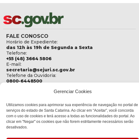
FALE CONOSCO
Horário de Expediente:
das 12h às 19h de Segunda a Sexta
Telefone:
+55 (48) 3664 5806
E-mail:
secretaria@sejuri.sc.gov.br
Telefone da Ouvidoria:
0800-6448500
Gerenciar Cookies
ENDEREÇO
SEJURI - Secretaria de Estado de Justiça e Reintegração
Social
Utilizamos cookies para aprimorar sua experiência de navegação no portal de
serviços do estado de Santa Catarina. Ao clicar em “Aceitar”, você concorda
Rua Fúlvio Aducci, 1214 - Loja 06
com o uso de cookies e terá acesso a todas as funcionalidades do portal. Ao
Bairro:
clicar em "Negar" os cookies que não forem estritamente necessários serão
Estreito - Florianópolis - SC
desativados.
CEP:
88075-000