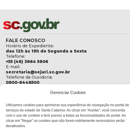
FALE CONOSCO
Horário de Expediente:
das 12h às 19h de Segunda a Sexta
Telefone:
+55 (48) 3664 5806
E-mail:
secretaria@sejuri.sc.gov.br
Telefone da Ouvidoria:
0800-6448500
ENDEREÇO
Gerenciar Cookies
SEJURI - Secretaria de Estado de Justiça e Reintegração
Social
Utilizamos cookies para aprimorar sua experiência de navegação no portal de
serviços do estado de Santa Catarina. Ao clicar em “Aceitar”, você concorda
Rua Fúlvio Aducci, 1214 - Loja 06
com o uso de cookies e terá acesso a todas as funcionalidades do portal. Ao
Bairro:
clicar em "Negar" os cookies que não forem estritamente necessários serão
Estreito - Florianópolis - SC
desativados.
CEP: