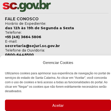
FALE CONOSCO
Horário de Expediente:
das 12h às 19h de Segunda a Sexta
Telefone:
+55 (48) 3664 5806
E-mail:
secretaria@sejuri.sc.gov.br
Telefone da Ouvidoria:
0800-6448500
Gerenciar Cookies
ENDEREÇO
SEJURI - Secretaria de Estado de Justiça e Reintegração
Social
Utilizamos cookies para aprimorar sua experiência de navegação no portal de
serviços do estado de Santa Catarina. Ao clicar em “Aceitar”, você concorda
Rua Fúlvio Aducci, 1214 - Loja 06
com o uso de cookies e terá acesso a todas as funcionalidades do portal. Ao
Bairro:
clicar em "Negar" os cookies que não forem estritamente necessários serão
Estreito - Florianópolis - SC
desativados.
CEP:
88075-000
Aceitar
Política de privacidade