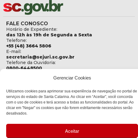
FALE CONOSCO
Horário de Expediente:
das 12h às 19h de Segunda a Sexta
Telefone:
+55 (48) 3664 5806
E-mail:
secretaria@sejuri.sc.gov.br
Telefone da Ouvidoria:
0800-6448500
Gerenciar Cookies
ENDEREÇO
SEJURI - Secretaria de Estado de Justiça e Reintegração
Social
Utilizamos cookies para aprimorar sua experiência de navegação no portal de
serviços do estado de Santa Catarina. Ao clicar em “Aceitar”, você concorda
Rua Fúlvio Aducci, 1214 - Loja 06
com o uso de cookies e terá acesso a todas as funcionalidades do portal. Ao
Bairro:
clicar em "Negar" os cookies que não forem estritamente necessários serão
Estreito - Florianópolis - SC
desativados.
CEP:
88075-000
Aceitar
Política de privacidade