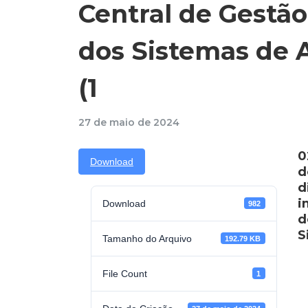
Central de Gestã
dos Sistemas de 
(1
27 de maio de 2024
0
Download
d
d
i
Download
982
d
S
Tamanho do Arquivo
192.79 KB
File Count
1