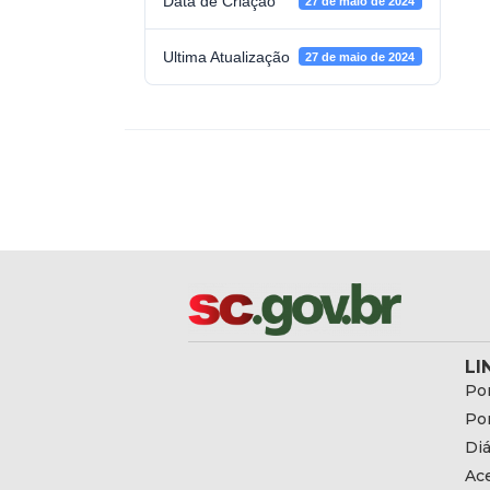
Data de Criação
27 de maio de 2024
Ultima Atualização
27 de maio de 2024
LI
Por
Por
Diá
Ac