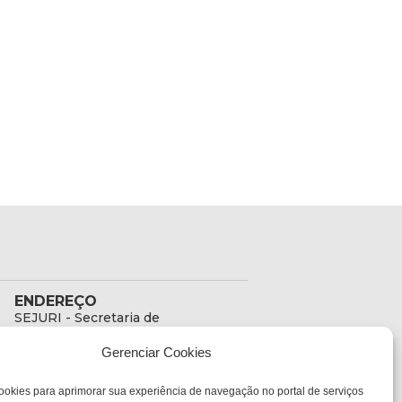
ENDEREÇO
SEJURI - Secretaria de
Estado de Justiça e
Gerenciar Cookies
Reintegração Social
Rua Fúlvio Aducci, 1214 -
ookies para aprimorar sua experiência de navegação no portal de serviços
Loja 06