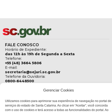
FALE CONOSCO
Horário de Expediente:
das 12h às 19h de Segunda a Sexta
Telefone:
+55 (48) 3664 5806
E-mail:
secretaria@sejuri.sc.gov.br
Telefone da Ouvidoria:
0800-6448500
ENDEREÇO
Gerenciar Cookies
SEJURI - Secretaria de Estado de Justiça e Reintegração
Social
Utilizamos cookies para aprimorar sua experiência de navegação no portal de
serviços do estado de Santa Catarina. Ao clicar em “Aceitar”, você concorda
Rua Fúlvio Aducci, 1214 - Loja 06
com o uso de cookies e terá acesso a todas as funcionalidades do portal. Ao