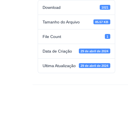
Download
1021
Tamanho do Arquivo
85.57 KB
File Count
1
Data de Criação
29 de abril de 2024
Ultima Atualização
29 de abril de 2024