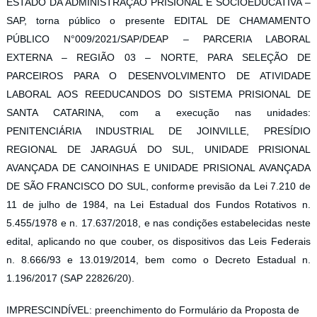
ESTADO DA ADMINISTRAÇÃO PRISIONAL E SOCIOEDUCATIVA –
SAP, torna público o presente EDITAL DE CHAMAMENTO
PÚBLICO N°009/2021/SAP/DEAP – PARCERIA LABORAL
EXTERNA – REGIÃO 03 – NORTE, PARA SELEÇÃO DE
PARCEIROS PARA O DESENVOLVIMENTO DE ATIVIDADE
LABORAL AOS REEDUCANDOS DO SISTEMA PRISIONAL DE
SANTA CATARINA, com a execução nas unidades:
PENITENCIÁRIA INDUSTRIAL DE JOINVILLE, PRESÍDIO
REGIONAL DE JARAGUÁ DO SUL, UNIDADE PRISIONAL
AVANÇADA DE CANOINHAS E UNIDADE PRISIONAL AVANÇADA
DE SÃO FRANCISCO DO SUL, conforme previsão da Lei 7.210 de
11 de julho de 1984, na Lei Estadual dos Fundos Rotativos n.
5.455/1978 e n. 17.637/2018, e nas condições estabelecidas neste
edital, aplicando no que couber, os dispositivos das Leis Federais
n. 8.666/93 e 13.019/2014, bem como o Decreto Estadual n.
1.196/2017 (SAP 22826/20).
IMPRESCINDÍVEL: preenchimento do Formulário da Proposta de