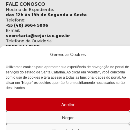
FALE CONOSCO
Horário de Expediente:
das 12h às 19h de Segunda a Sexta
Telefone:
+55 (48) 3664 5806
E-mail:
secretaria@sejuri.sc.gov.br
Telefone da Ouvidoria:
0800-6448500
Gerenciar Cookies
ENDEREÇO
SEJURI - Secretaria de Estado de Justiça e Reintegração
Utilizamos cookies para aprimorar sua experiência de navegação no portal de
Social
serviços do estado de Santa Catarina. Ao clicar em “Aceitar”, você concorda
Rua Fúlvio Aducci, 1214 - Loja 06
com o uso de cookies e terá acesso a todas as funcionalidades do portal. Ao
Bairro:
clicar em "Negar" os cookies que não forem estritamente necessários serão
Estreito - Florianópolis - SC
desativados.
CEP:
88075-000
Aceitar
Política de privacidade
Negar
Copyright © 2023 Todos os Direitos Reservados SC - Governo de