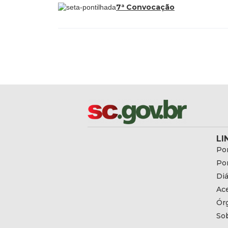
7ª Convocação
LI
Por
Por
Diá
Ac
Ór
So