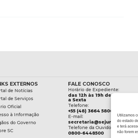
NKS EXTERNOS
FALE CONOSCO
Horário de Expediente:
tal de Notícias
das 12h às 19h de Segunda
tal de Serviços
a Sexta
Telefone:
rio Oficial
+55 (48) 3664 5806
esso à Informação
Utilizamos c
E-mail:
do estado de
secretaria@sejuri.sc.gov.br
gãos do Governo
e terá acess
Telefone da Ouvidoria:
bre SC
não forem es
0800-6448500