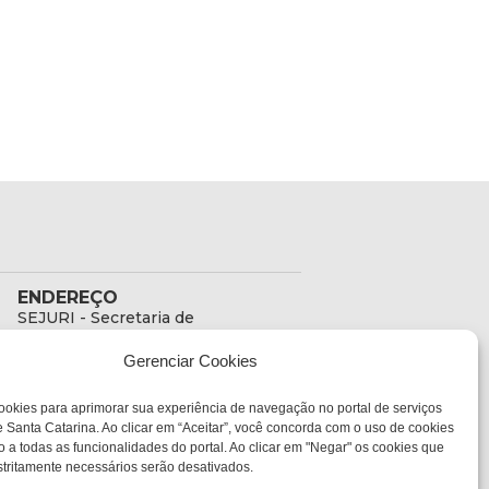
ENDEREÇO
SEJURI - Secretaria de
Estado de Justiça e
Gerenciar Cookies
Reintegração Social
Rua Fúlvio Aducci, 1214 -
ookies para aprimorar sua experiência de navegação no portal de serviços
Loja 06
 Santa Catarina. Ao clicar em “Aceitar”, você concorda com o uso de cookies
Bairro:
o a todas as funcionalidades do portal. Ao clicar em "Negar" os cookies que
Estreito - Florianópolis -
tritamente necessários serão desativados.
SC