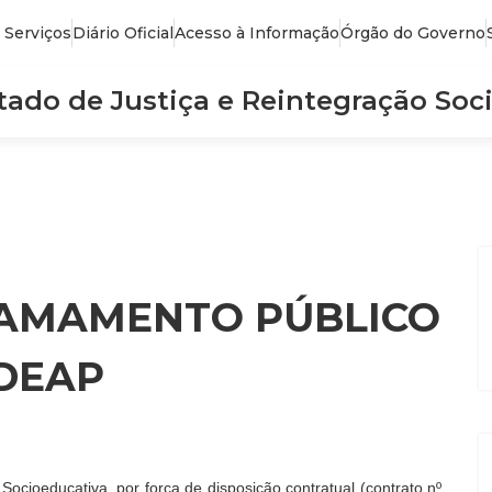
 Serviços
Diário Oficial
Acesso à Informação
Órgão do Governo
stado de Justiça e Reintegração Soci
HAMAMENTO PÚBLICO
/DEAP
Socioeducativa, por força de disposição contratual (contrato nº