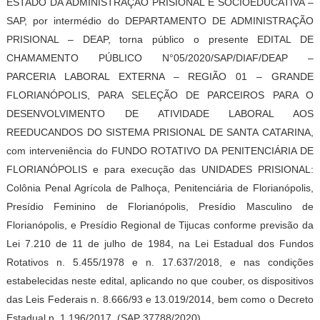
ESTADO DA ADMINISTRAÇÃO PRISIONAL E SOCIOEDUCATIVA –
SAP, por intermédio do DEPARTAMENTO DE ADMINISTRAÇÃO
PRISIONAL – DEAP, torna público o presente EDITAL DE
CHAMAMENTO PÚBLICO N°05/2020/SAP/DIAF/DEAP –
PARCERIA LABORAL EXTERNA – REGIÃO 01 – GRANDE
FLORIANÓPOLIS, PARA SELEÇÃO DE PARCEIROS PARA O
DESENVOLVIMENTO DE ATIVIDADE LABORAL AOS
REEDUCANDOS DO SISTEMA PRISIONAL DE SANTA CATARINA,
com interveniência do FUNDO ROTATIVO DA PENITENCIÁRIA DE
FLORIANÓPOLIS e para execução das UNIDADES PRISIONAL:
Colônia Penal Agrícola de Palhoça, Penitenciária de Florianópolis,
Presídio Feminino de Florianópolis, Presídio Masculino de
Florianópolis, e Presídio Regional de Tijucas conforme previsão da
Lei 7.210 de 11 de julho de 1984, na Lei Estadual dos Fundos
Rotativos n. 5.455/1978 e n. 17.637/2018, e nas condições
estabelecidas neste edital, aplicando no que couber, os dispositivos
das Leis Federais n. 8.666/93 e 13.019/2014, bem como o Decreto
Estadual n. 1.196/2017. (SAP 37788/2020).