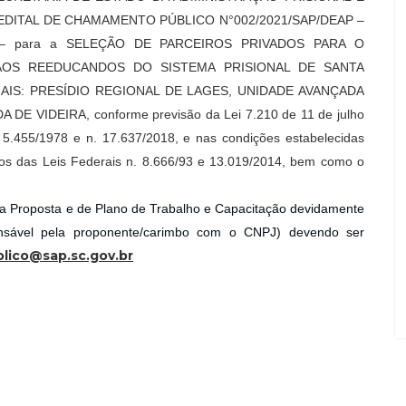
te EDITAL DE CHAMAMENTO PÚBLICO N°002/2021/SAP/DEAP –
– para a SELEÇÃO DE PARCEIROS PRIVADOS PARA O
AOS REEDUCANDOS DO SISTEMA PRISIONAL DE SANTA
NAIS: PRESÍDIO REGIONAL DE LAGES, UNIDADE AVANÇADA
 VIDEIRA, conforme previsão da Lei 7.210 de 11 de julho
 5.455/1978 e n. 17.637/2018, e nas condições estabelecidas
tivos das Leis Federais n. 8.666/93 e 13.019/2014, bem como o
 Proposta e de Plano de Trabalho e Capacitação devidamente
sponsável pela proponente/carimbo com o CNPJ) devendo ser
ico@sap.sc.gov.br