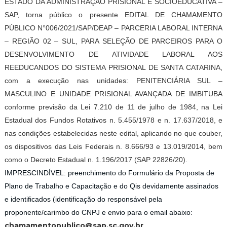
ESTADO DA ADMINISTRAÇÃO PRISIONAL E SOCIOEDUCATIVA –
SAP, torna público o presente EDITAL DE CHAMAMENTO
PÚBLICO N°006/2021/SAP/DEAP – PARCERIA LABORAL INTERNA
– REGIÃO 02 – SUL, PARA SELEÇÃO DE PARCEIROS PARA O
DESENVOLVIMENTO DE ATIVIDADE LABORAL AOS
REEDUCANDOS DO SISTEMA PRISIONAL DE SANTA CATARINA,
com a execução nas unidades: PENITENCIÁRIA SUL –
MASCULINO E UNIDADE PRISIONAL AVANÇADA DE IMBITUBA
conforme previsão da Lei 7.210 de 11 de julho de 1984, na Lei
Estadual dos Fundos Rotativos n. 5.455/1978 e n. 17.637/2018, e
nas condições estabelecidas neste edital, aplicando no que couber,
os dispositivos das Leis Federais n. 8.666/93 e 13.019/2014, bem
como o Decreto Estadual n. 1.196/2017 (SAP 22826/20).
IMPRESCINDÍVEL: preenchimento do Formulário da Proposta de
Plano de Trabalho e Capacitação e do Qis devidamente assinados
e identificados (identificação do responsável pela
proponente/carimbo do CNPJ e envio para o email abaixo:
chamamentopublico@sap.sc.gov.br