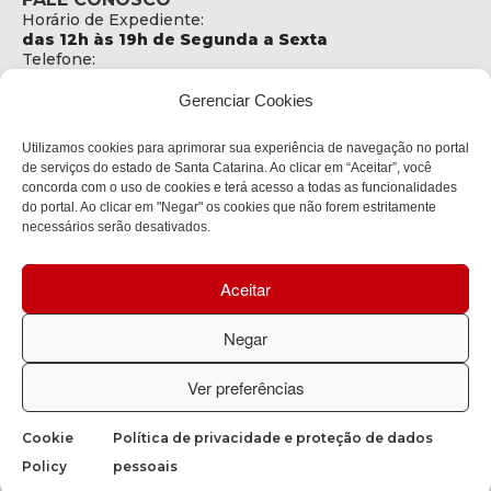
Horário de Expediente:
das 12h às 19h de Segunda a Sexta
Telefone:
+55 (48) 3664 5806
E-mail:
Gerenciar Cookies
secretaria@sejuri.sc.gov.br
Telefone da Ouvidoria:
Utilizamos cookies para aprimorar sua experiência de navegação no portal
0800-6448500
de serviços do estado de Santa Catarina. Ao clicar em “Aceitar”, você
concorda com o uso de cookies e terá acesso a todas as funcionalidades
ENDEREÇO
do portal. Ao clicar em "Negar" os cookies que não forem estritamente
SEJURI - Secretaria de Estado de Justiça e Reintegração
necessários serão desativados.
Social
Rua Fúlvio Aducci, 1214 - Loja 06
Aceitar
Bairro:
Estreito - Florianópolis - SC
CEP:
Negar
88075-000
Ver preferências
Política de privacidade
Cookie
Política de privacidade e proteção de dados
Copyright © 2023 Todos os Direitos Reservados SC - Governo de
Policy
pessoais
Santa Catarina |
Desenvolvedor: CIASC