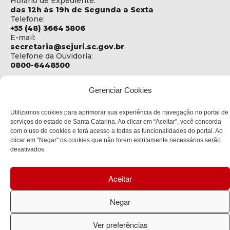
Horário de Expediente:
das 12h às 19h de Segunda a Sexta
Telefone:
+55 (48) 3664 5806
E-mail:
secretaria@sejuri.sc.gov.br
Telefone da Ouvidoria:
0800-6448500
ENDEREÇO
Gerenciar Cookies
SEJURI - Secretaria de Estado de Justiça e Reintegração
Social
Utilizamos cookies para aprimorar sua experiência de navegação no portal de
Rua Fúlvio Aducci, 1214 - Loja 06
serviços do estado de Santa Catarina. Ao clicar em “Aceitar”, você concorda
Bairro:
com o uso de cookies e terá acesso a todas as funcionalidades do portal. Ao
Estreito - Florianópolis - SC
clicar em "Negar" os cookies que não forem estritamente necessários serão
CEP:
desativados.
88075-000
Aceitar
Política de privacidade
Negar
Copyright © 2023 Todos os Direitos Reservados SC - Governo de
Santa Catarina |
Desenvolvedor: CIASC
Ver preferências