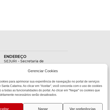
ENDEREÇO
SEJURI - Secretaria de
Estado de Justiça e
Gerenciar Cookies
Reintegração Social
Rua Fúlvio Aducci, 1214 -
ookies para aprimorar sua experiência de navegação no portal de serviços
Loja 06
 Santa Catarina. Ao clicar em “Aceitar”, você concorda com o uso de cookies
Bairro:
o a todas as funcionalidades do portal. Ao clicar em "Negar" os cookies que
Estreito - Florianópolis -
tritamente necessários serão desativados.
SC
CEP:
88075-000
ceitar
Negar
Ver preferências