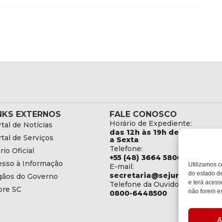
NKS EXTERNOS
FALE CONOSCO
Horário de Expediente:
tal de Notícias
das 12h às 19h de Segunda
tal de Serviços
a Sexta
Telefone:
rio Oficial
+55 (48) 3664 5806
esso à Informação
Utilizamos c
E-mail:
do estado de
secretaria@sejuri.sc.gov.br
gãos do Governo
e terá acess
Telefone da Ouvidoria:
bre SC
não forem es
0800-6448500
A