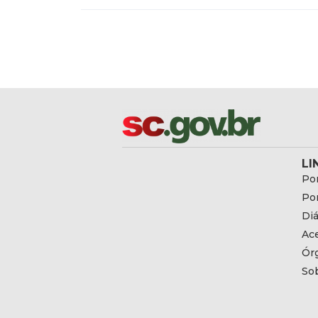
LI
Por
Por
Diá
Ac
Ór
So