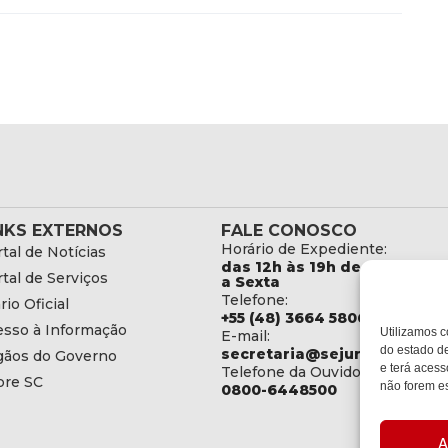
NKS EXTERNOS
FALE CONOSCO
Horário de Expediente:
tal de Notícias
das 12h às 19h de Segunda
tal de Serviços
a Sexta
Telefone:
rio Oficial
+55 (48) 3664 5806
esso à Informação
Utilizamos c
E-mail:
do estado de
secretaria@sejuri.sc.gov.br
gãos do Governo
e terá acess
Telefone da Ouvidoria:
bre SC
não forem es
0800-6448500
A