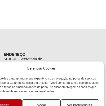
ENDEREÇO
SEJURI - Secretaria de
Estado de Justiça e
Gerenciar Cookies
Reintegração Social
Rua Fúlvio Aducci, 1214 -
ookies para aprimorar sua experiência de navegação no portal de serviços
Loja 06
 Santa Catarina. Ao clicar em “Aceitar”, você concorda com o uso de cookies
Bairro:
o a todas as funcionalidades do portal. Ao clicar em "Negar" os cookies que
Estreito - Florianópolis -
tritamente necessários serão desativados.
SC
CEP:
88075-000
ceitar
Negar
Ver preferências