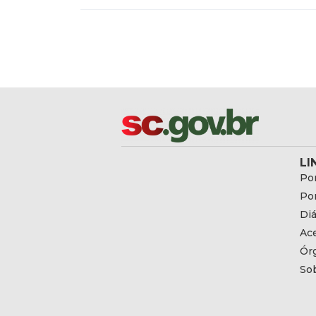
LI
Por
Por
Diá
Ac
Ór
So