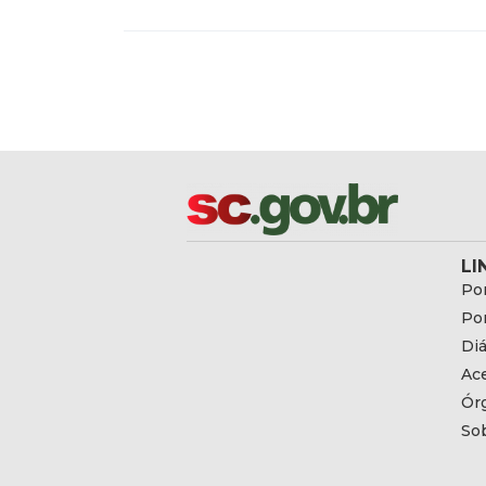
LI
Por
Por
Diá
Ac
Ór
So