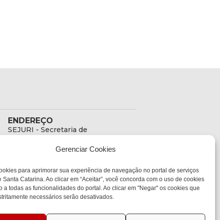
ENDEREÇO
SEJURI - Secretaria de
Estado de Justiça e
Gerenciar Cookies
Reintegração Social
Rua Fúlvio Aducci, 1214 -
ookies para aprimorar sua experiência de navegação no portal de serviços
Loja 06
 Santa Catarina. Ao clicar em “Aceitar”, você concorda com o uso de cookies
Bairro:
o a todas as funcionalidades do portal. Ao clicar em "Negar" os cookies que
Estreito - Florianópolis -
tritamente necessários serão desativados.
SC
CEP:
88075-000