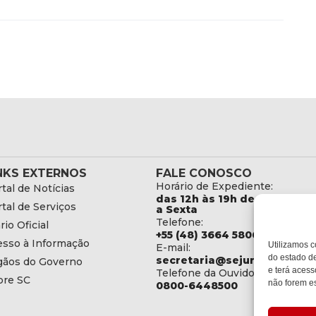
NKS EXTERNOS
FALE CONOSCO
Horário de Expediente:
tal de Notícias
das 12h às 19h de Segunda
tal de Serviços
a Sexta
Telefone:
rio Oficial
+55 (48) 3664 5806
esso à Informação
Utilizamos c
E-mail:
do estado de
secretaria@sejuri.sc.gov.br
gãos do Governo
e terá acess
Telefone da Ouvidoria:
bre SC
não forem es
0800-6448500