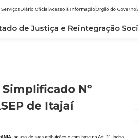
 Serviços
Diário Oficial
Acesso à Informação
Órgão do Governo
stado de Justiça e Reintegração Soci
 Simplificado Nº
SEP de Itajaí
DANIA
, no uso de suas atribuições e com base no Art. 2º, inciso