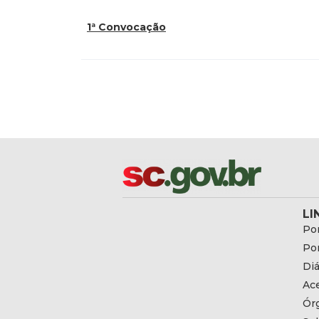
1ª Convocação
LI
Por
Por
Diá
Ac
Ór