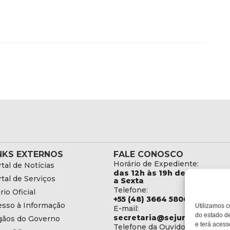
NKS EXTERNOS
FALE CONOSCO
Horário de Expediente:
tal de Notícias
das 12h às 19h de Segunda
tal de Serviços
a Sexta
Telefone:
rio Oficial
+55 (48) 3664 5806
esso à Informação
Utilizamos c
E-mail:
do estado de
secretaria@sejuri.sc.gov.br
gãos do Governo
e terá acess
Telefone da Ouvidoria: