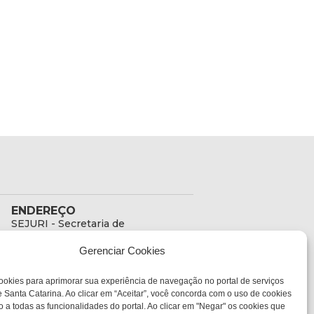
ENDEREÇO
SEJURI - Secretaria de
Estado de Justiça e
Gerenciar Cookies
Reintegração Social
Rua Fúlvio Aducci, 1214 -
ookies para aprimorar sua experiência de navegação no portal de serviços
Loja 06
 Santa Catarina. Ao clicar em “Aceitar”, você concorda com o uso de cookies
Bairro:
o a todas as funcionalidades do portal. Ao clicar em "Negar" os cookies que
Estreito - Florianópolis -