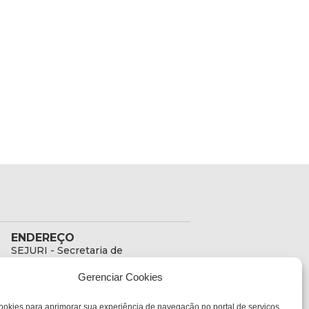
ENDEREÇO
SEJURI - Secretaria de
Estado de Justiça e
Gerenciar Cookies
Reintegração Social
Rua Fúlvio Aducci, 1214 -
ookies para aprimorar sua experiência de navegação no portal de serviços