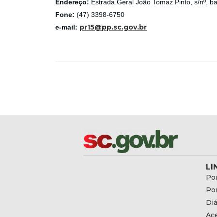
Endereço:
Estrada Geral João Tomaz Pinto, s/nº, b
Fone:
(47) 3398-6750
pr15@pp.sc.gov.br
e-mail:
LI
Por
Por
Diá
Ac