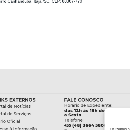
airro Canhanduba, Itajaí/SC, CEP: 88307-770
NKS EXTERNOS
FALE CONOSCO
Horário de Expediente:
tal de Notícias
das 12h às 19h de Segunda
tal de Serviços
a Sexta
Telefone:
rio Oficial
+55 (48) 3664 5806
esso à Informação
Utilizamos c