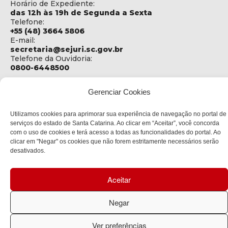
Horário de Expediente:
das 12h às 19h de Segunda a Sexta
Telefone:
+55 (48) 3664 5806
E-mail:
secretaria@sejuri.sc.gov.br
Telefone da Ouvidoria:
0800-6448500
ENDEREÇO
Gerenciar Cookies
SEJURI - Secretaria de Estado de Justiça e Reintegração
Social
Utilizamos cookies para aprimorar sua experiência de navegação no portal de
Rua Fúlvio Aducci, 1214 - Loja 06
serviços do estado de Santa Catarina. Ao clicar em “Aceitar”, você concorda
Bairro:
com o uso de cookies e terá acesso a todas as funcionalidades do portal. Ao
Estreito - Florianópolis - SC
clicar em "Negar" os cookies que não forem estritamente necessários serão
CEP:
desativados.
88075-000
Aceitar
Política de privacidade
Negar
Copyright © 2023 Todos os Direitos Reservados SC - Governo de
Santa Catarina |
Desenvolvedor: CIASC
Ver preferências