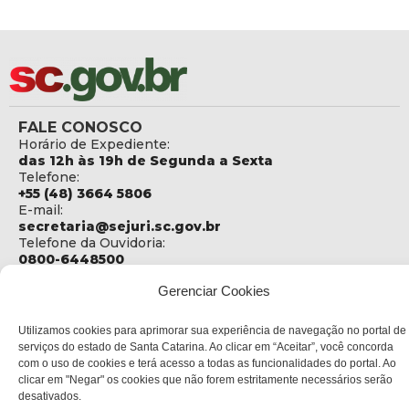
FALE CONOSCO
Horário de Expediente:
das 12h às 19h de Segunda a Sexta
Telefone:
+55 (48) 3664 5806
E-mail:
secretaria@sejuri.sc.gov.br
Telefone da Ouvidoria:
0800-6448500
ENDEREÇO
Gerenciar Cookies
SEJURI - Secretaria de Estado de Justiça e Reintegração
Social
Utilizamos cookies para aprimorar sua experiência de navegação no portal de
serviços do estado de Santa Catarina. Ao clicar em “Aceitar”, você concorda
Rua Fúlvio Aducci, 1214 - Loja 06
com o uso de cookies e terá acesso a todas as funcionalidades do portal. Ao
Bairro:
clicar em "Negar" os cookies que não forem estritamente necessários serão
Estreito - Florianópolis - SC
desativados.
CEP: