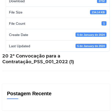
Download
2732
File Size
234.14 KB
File Count
1
Create Date
5 de January de 2024
Last Updated
5 de January de 2024
20 2ª Convocação para a
Contratação_PSS_001_2022 (1)
Postagem Recente