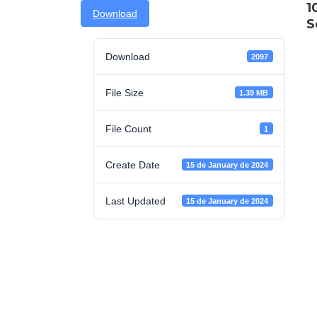
1
Download
S
Download
2097
File Size
1.39 MB
File Count
1
Create Date
15 de January de 2024
Last Updated
15 de January de 2024